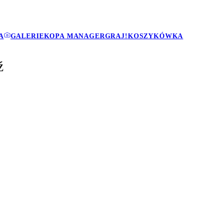
A
GALERIE
KOPA MANAGER
GRAJ!
KOSZYKÓWKA
ź