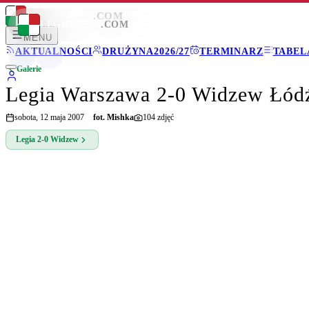
LEGIONISCI
.COM
LEGIONISCI
.COM
MENU
AKTUALNOŚCI
DRUŻYNA
2026/27
TERMINARZ
TABEL
Galerie
Legia Warszawa 2-0 Widzew Łód
sobota, 12 maja 2007
fot.
Mishka
104
zdjęć
Legia
2-0
Widzew