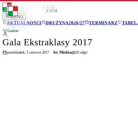
LEGIONISCI
.COM
LEGIONISCI
.COM
MENU
AKTUALNOŚCI
DRUŻYNA
2026/27
TERMINARZ
TABEL
Galerie
Gala Ekstraklasy 2017
poniedziałek, 5 czerwca 2017
fot.
Mishka
16
zdjęć