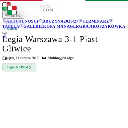
LEGIONISCI
.COM
LEGIONISCI
.COM
MENU
AKTUALNOŚCI
DRUŻYNA
2026/27
TERMINARZ
TABELA
GALERIE
KOPA MANAGER
GRAJ!
KOSZYKÓWKA
Galerie
Legia Warszawa 3-1 Piast
Gliwice
piątek, 11 sierpnia 2017
fot.
Mishka
68
zdjęć
Legia
3-1
Piast