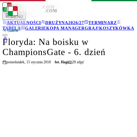
LEGIONISCI
.COM
LEGIONISCI
.COM
MENU
AKTUALNOŚCI
DRUŻYNA
2026/27
TERMINARZ
TABELA
GALERIE
KOPA MANAGER
GRAJ!
KOSZYKÓWKA
Galerie
Floryda: Na boisku w
ChampionsGate - 6. dzień
poniedziałek, 15 stycznia 2018
fot.
Hagi
29
zdjęć