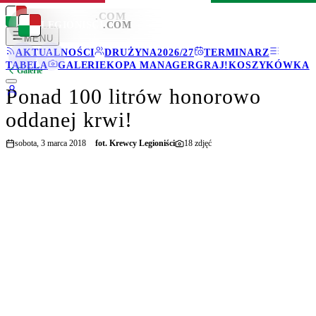
LEGIONISCI
.COM
LEGIONISCI
.COM
MENU
AKTUALNOŚCI
DRUŻYNA
2026/27
TERMINARZ
TABELA
GALERIE
KOPA MANAGER
GRAJ!
KOSZYKÓWKA
Galerie
Ponad 100 litrów honorowo
oddanej krwi!
sobota, 3 marca 2018
fot.
Krewcy Legioniści
18
zdjęć