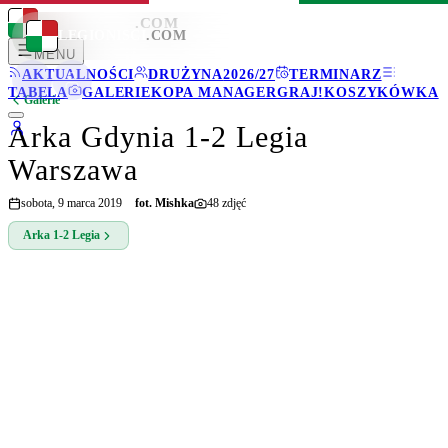
LEGIONISCI
.COM
LEGIONISCI
.COM
MENU
AKTUALNOŚCI
DRUŻYNA
2026/27
TERMINARZ
TABELA
GALERIE
KOPA MANAGER
GRAJ!
KOSZYKÓWKA
Galerie
Arka Gdynia 1-2 Legia
Warszawa
sobota, 9 marca 2019
fot.
Mishka
48
zdjęć
Arka
1-2
Legia