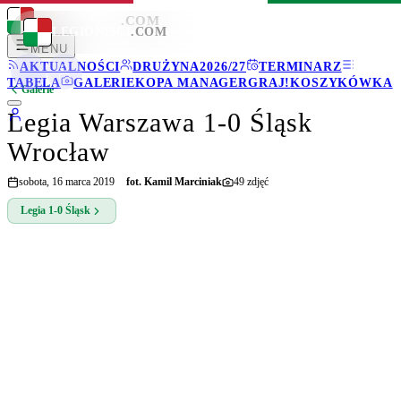
LEGIONISCI
.COM
LEGIONISCI
.COM
MENU
AKTUALNOŚCI
DRUŻYNA
2026/27
TERMINARZ
TABELA
GALERIE
KOPA MANAGER
GRAJ!
KOSZYKÓWKA
Galerie
Legia Warszawa 1-0 Śląsk
Wrocław
sobota, 16 marca 2019
fot.
Kamil Marciniak
49
zdjęć
Legia
1-0
Śląsk