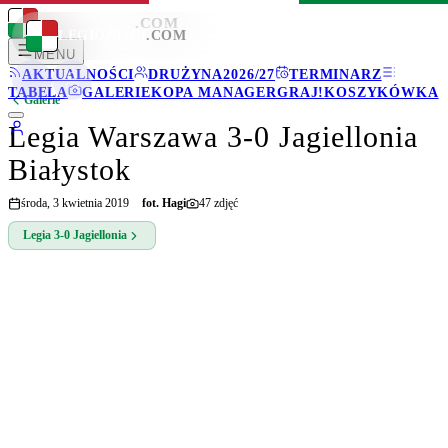
LEGIONISCI
.COM
LEGIONISCI
.COM
MENU
AKTUALNOŚCI
DRUŻYNA
2026/27
TERMINARZ
TABELA
GALERIE
KOPA MANAGER
GRAJ!
KOSZYKÓWKA
Galerie
Legia Warszawa 3-0 Jagiellonia
Białystok
środa, 3 kwietnia 2019
fot.
Hagi
47
zdjęć
Legia
3-0
Jagiellonia