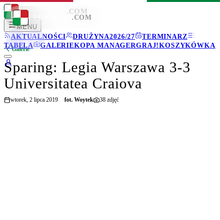
LEGIONISCI
.COM
LEGIONISCI
.COM
MENU
AKTUALNOŚCI
DRUŻYNA
2026/27
TERMINARZ
TABELA
GALERIE
KOPA MANAGER
GRAJ!
KOSZYKÓWKA
Galerie
Sparing: Legia Warszawa 3-3
Universitatea Craiova
wtorek, 2 lipca 2019
fot.
Woytek
38
zdjęć