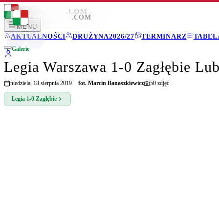
LEGIONISCI
.COM
LEGIONISCI
.COM
MENU
AKTUALNOŚCI
DRUŻYNA
2026/27
TERMINARZ
TABEL
Galerie
Legia Warszawa 1-0 Zagłębie Lub
niedziela, 18 sierpnia 2019
fot.
Marcin Banaszkiewicz
50
zdjęć
Legia
1-0
Zagłębie