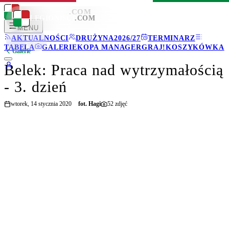
LEGIONISCI
.COM
LEGIONISCI
.COM
MENU
AKTUALNOŚCI
DRUŻYNA
2026/27
TERMINARZ
TABELA
GALERIE
KOPA MANAGER
GRAJ!
KOSZYKÓWKA
Galerie
Belek: Praca nad wytrzymałością
- 3. dzień
wtorek, 14 stycznia 2020
fot.
Hagi
52
zdjęć