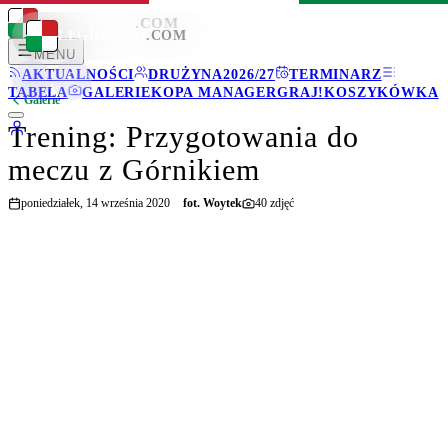
LEGIONISCI
.COM
LEGIONISCI
.COM
MENU
AKTUALNOŚCI
DRUŻYNA
2026/27
TERMINARZ
TABELA
GALERIE
KOPA MANAGER
GRAJ!
KOSZYKÓWKA
Galerie
Trening: Przygotowania do
meczu z Górnikiem
poniedziałek, 14 września 2020
fot.
Woytek
40
zdjęć