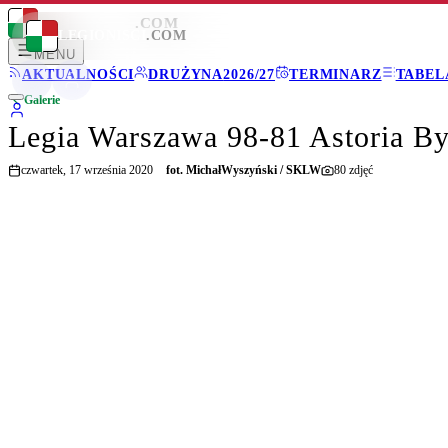
LEGIONISCI
.COM
LEGIONISCI
.COM
MENU
AKTUALNOŚCI
DRUŻYNA
2026/27
TERMINARZ
TABEL
Galerie
Legia Warszawa 98-81 Astoria B
czwartek, 17 września 2020
fot.
MichałWyszyński / SKLW
80
zdjęć