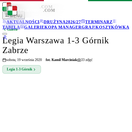
LEGIONISCI
.COM
LEGIONISCI
.COM
MENU
AKTUALNOŚCI
DRUŻYNA
2026/27
TERMINARZ
TABELA
GALERIE
KOPA MANAGER
GRAJ!
KOSZYKÓWKA
Galerie
Legia Warszawa 1-3 Górnik
Zabrze
sobota, 19 września 2020
fot.
Kamil Marciniak
33
zdjęć
Legia
1-3
Górnik