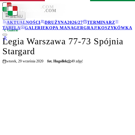
LEGIONISCI
.COM
LEGIONISCI
.COM
MENU
AKTUALNOŚCI
DRUŻYNA
2026/27
TERMINARZ
TABELA
GALERIE
KOPA MANAGER
GRAJ!
KOSZYKÓWKA
Galerie
Legia Warszawa 77-73 Spójnia
Stargard
wtorek, 29 września 2020
fot.
Hugollek
49
zdjęć