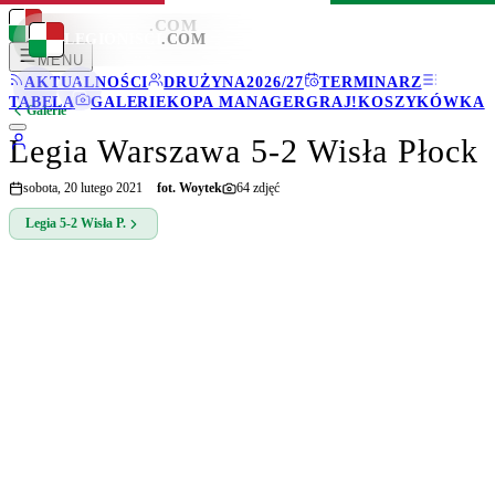
LEGIONISCI
.COM
LEGIONISCI
.COM
MENU
AKTUALNOŚCI
DRUŻYNA
2026/27
TERMINARZ
TABELA
GALERIE
KOPA MANAGER
GRAJ!
KOSZYKÓWKA
Galerie
Legia Warszawa 5-2 Wisła Płock
sobota, 20 lutego 2021
fot.
Woytek
64
zdjęć
Legia
5-2
Wisła P.