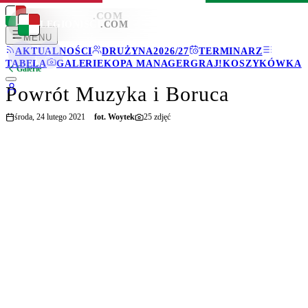
LEGIONISCI
.COM
LEGIONISCI
.COM
MENU
AKTUALNOŚCI
DRUŻYNA
2026/27
TERMINARZ
TABELA
GALERIE
KOPA MANAGER
GRAJ!
KOSZYKÓWKA
Galerie
Powrót Muzyka i Boruca
środa, 24 lutego 2021
fot.
Woytek
25
zdjęć