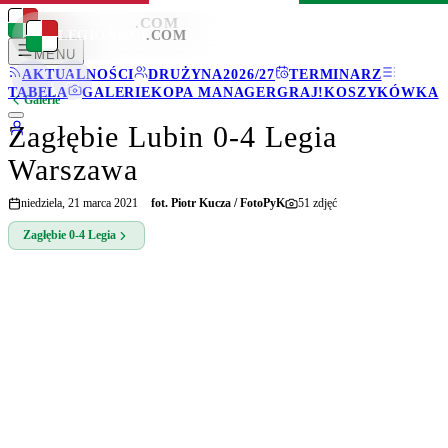
LEGIONISCI
.COM
LEGIONISCI
.COM
MENU
AKTUALNOŚCI
DRUŻYNA
2026/27
TERMINARZ
TABELA
GALERIE
KOPA MANAGER
GRAJ!
KOSZYKÓWKA
Galerie
Zagłębie Lubin 0-4 Legia
Warszawa
niedziela, 21 marca 2021
fot.
Piotr Kucza / FotoPyK
51
zdjęć
Zagłębie
0-4
Legia