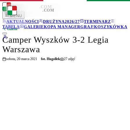
LEGIONISCI
.COM
LEGIONISCI
.COM
MENU
AKTUALNOŚCI
DRUŻYNA
2026/27
TERMINARZ
TABELA
GALERIE
KOPA MANAGER
GRAJ!
KOSZYKÓWKA
Galerie
Camper Wyszków 3-2 Legia
Warszawa
sobota, 20 marca 2021
fot.
Hugollek
27
zdjęć