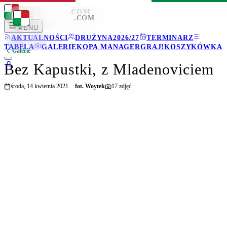
LEGIONISCI
.COM
LEGIONISCI
.COM
MENU
AKTUALNOŚCI
DRUŻYNA
2026/27
TERMINARZ
TABELA
GALERIE
KOPA MANAGER
GRAJ!
KOSZYKÓWKA
Galerie
Bez Kapustki, z Mladenoviciem
środa, 14 kwietnia 2021
fot.
Woytek
17
zdjęć