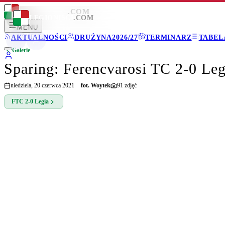
LEGIONISCI
.COM
LEGIONISCI
.COM
MENU
AKTUALNOŚCI
DRUŻYNA
2026/27
TERMINARZ
TABEL
Galerie
Sparing: Ferencvarosi TC 2-0 Le
niedziela, 20 czerwca 2021
fot.
Woytek
91
zdjęć
FTC
2-0
Legia