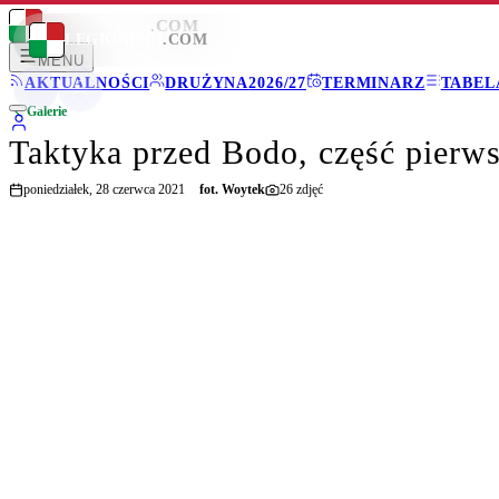
LEGIONISCI
.COM
LEGIONISCI
.COM
MENU
AKTUALNOŚCI
DRUŻYNA
2026/27
TERMINARZ
TABEL
Galerie
Taktyka przed Bodo, część pierw
poniedziałek, 28 czerwca 2021
fot.
Woytek
26
zdjęć