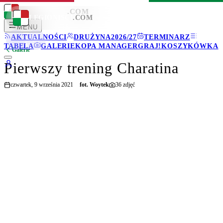
LEGIONISCI
.COM
LEGIONISCI
.COM
MENU
AKTUALNOŚCI
DRUŻYNA
2026/27
TERMINARZ
TABELA
GALERIE
KOPA MANAGER
GRAJ!
KOSZYKÓWKA
Galerie
Pierwszy trening Charatina
czwartek, 9 września 2021
fot.
Woytek
36
zdjęć