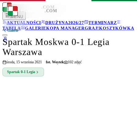
LEGIONISCI
.COM
LEGIONISCI
.COM
MENU
AKTUALNOŚCI
DRUŻYNA
2026/27
TERMINARZ
TABELA
GALERIE
KOPA MANAGER
GRAJ!
KOSZYKÓWKA
Galerie
Spartak Moskwa 0-1 Legia
Warszawa
środa, 15 września 2021
fot.
Woytek
102
zdjęć
Spartak
0-1
Legia