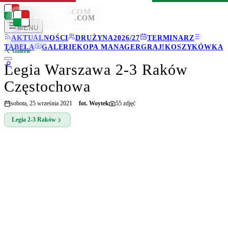
LEGIONISCI
.COM
LEGIONISCI
.COM
MENU
AKTUALNOŚCI
DRUŻYNA
2026/27
TERMINARZ
TABELA
GALERIE
KOPA MANAGER
GRAJ!
KOSZYKÓWKA
Galerie
Legia Warszawa 2-3 Raków
Częstochowa
sobota, 25 września 2021
fot.
Woytek
55
zdjęć
Legia
2-3
Raków