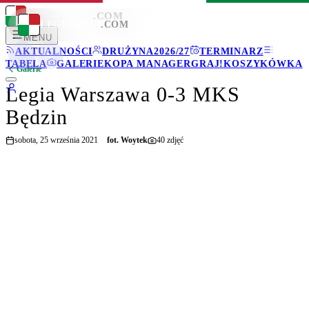
LEGIONISCI
.COM
LEGIONISCI
.COM
MENU
AKTUALNOŚCI
DRUŻYNA
2026/27
TERMINARZ
TABELA
GALERIE
KOPA MANAGER
GRAJ!
KOSZYKÓWKA
Galerie
Legia Warszawa 0-3 MKS
Będzin
sobota, 25 września 2021
fot.
Woytek
40
zdjęć