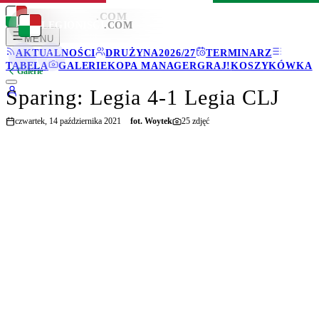
LEGIONISCI
.COM
LEGIONISCI
.COM
MENU
AKTUALNOŚCI
DRUŻYNA
2026/27
TERMINARZ
TABELA
GALERIE
KOPA MANAGER
GRAJ!
KOSZYKÓWKA
Galerie
Sparing: Legia 4-1 Legia CLJ
czwartek, 14 października 2021
fot.
Woytek
25
zdjęć