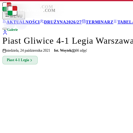
LEGIONISCI
.COM
LEGIONISCI
.COM
MENU
AKTUALNOŚCI
DRUŻYNA
2026/27
TERMINARZ
TABEL
Galerie
Piast Gliwice 4-1 Legia Warszaw
niedziela, 24 października 2021
fot.
Woytek
66
zdjęć
Piast
4-1
Legia