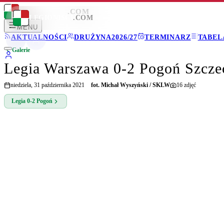
LEGIONISCI
.COM
LEGIONISCI
.COM
MENU
AKTUALNOŚCI
DRUŻYNA
2026/27
TERMINARZ
TABEL
Galerie
Legia Warszawa 0-2 Pogoń Szcze
niedziela, 31 października 2021
fot.
Michał Wyszyński / SKLW
16
zdjęć
Legia
0-2
Pogoń