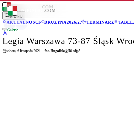
LEGIONISCI
.COM
LEGIONISCI
.COM
MENU
AKTUALNOŚCI
DRUŻYNA
2026/27
TERMINARZ
TABEL
Galerie
Legia Warszawa 73-87 Śląsk Wro
sobota, 6 listopada 2021
fot.
Hugollek
56
zdjęć