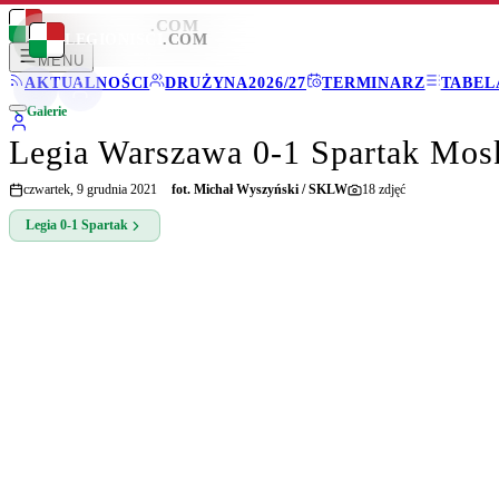
LEGIONISCI
.COM
LEGIONISCI
.COM
MENU
AKTUALNOŚCI
DRUŻYNA
2026/27
TERMINARZ
TABEL
Galerie
Legia Warszawa 0-1 Spartak Mo
czwartek, 9 grudnia 2021
fot.
Michał Wyszyński / SKLW
18
zdjęć
Legia
0-1
Spartak