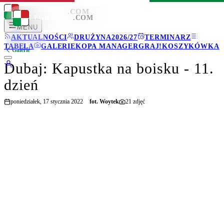
LEGIONISCI
.COM
LEGIONISCI
.COM
MENU
AKTUALNOŚCI
DRUŻYNA
2026/27
TERMINARZ
TABELA
GALERIE
KOPA MANAGER
GRAJ!
KOSZYKÓWKA
Galerie
Dubaj: Kapustka na boisku - 11.
dzień
poniedziałek, 17 stycznia 2022
fot.
Woytek
21
zdjęć