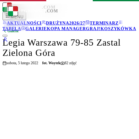
LEGIONISCI
.COM
LEGIONISCI
.COM
MENU
AKTUALNOŚCI
DRUŻYNA
2026/27
TERMINARZ
TABELA
GALERIE
KOPA MANAGER
GRAJ!
KOSZYKÓWKA
Galerie
Legia Warszawa 79-85 Zastal
Zielona Góra
sobota, 5 lutego 2022
fot.
Woytek
82
zdjęć