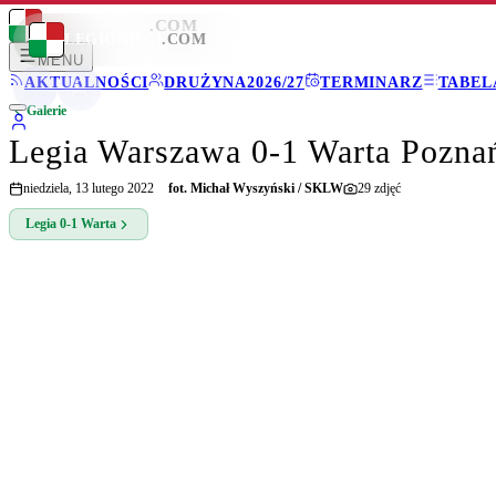
LEGIONISCI
.COM
LEGIONISCI
.COM
MENU
AKTUALNOŚCI
DRUŻYNA
2026/27
TERMINARZ
TABEL
Galerie
Legia Warszawa 0-1 Warta Pozna
niedziela, 13 lutego 2022
fot.
Michał Wyszyński / SKLW
29
zdjęć
Legia
0-1
Warta