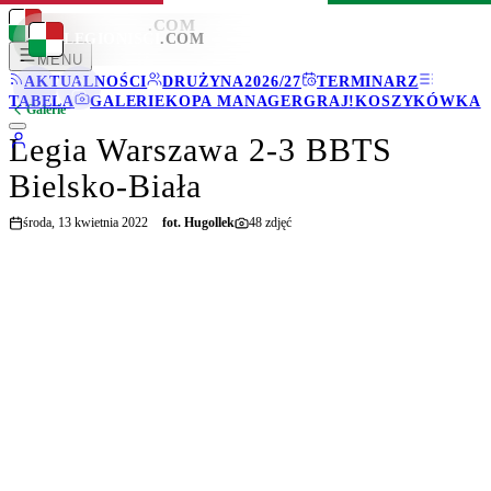
LEGIONISCI
.COM
LEGIONISCI
.COM
MENU
AKTUALNOŚCI
DRUŻYNA
2026/27
TERMINARZ
TABELA
GALERIE
KOPA MANAGER
GRAJ!
KOSZYKÓWKA
Galerie
Legia Warszawa 2-3 BBTS
Bielsko-Biała
środa, 13 kwietnia 2022
fot.
Hugollek
48
zdjęć