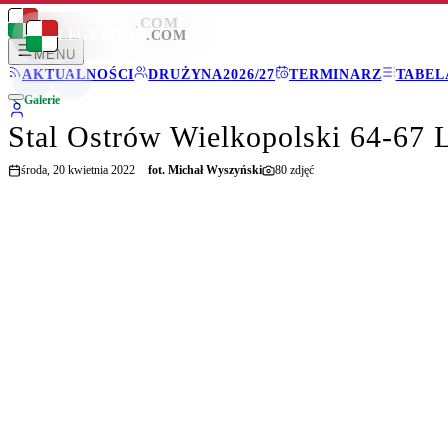
LEGIONISCI
.COM
LEGIONISCI
.COM
MENU
AKTUALNOŚCI
DRUŻYNA
2026/27
TERMINARZ
TABEL
Galerie
Stal Ostrów Wielkopolski 64-67 
środa, 20 kwietnia 2022
fot.
Michał Wyszyński
80
zdjęć