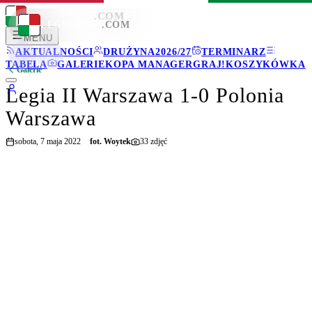
LEGIONISCI
.COM
LEGIONISCI
.COM
MENU
AKTUALNOŚCI
DRUŻYNA
2026/27
TERMINARZ
TABELA
GALERIE
KOPA MANAGER
GRAJ!
KOSZYKÓWKA
Galerie
Legia II Warszawa 1-0 Polonia
Warszawa
sobota, 7 maja 2022
fot.
Woytek
33
zdjęć