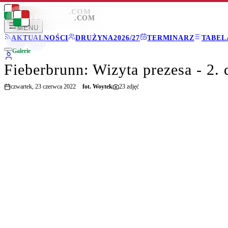
LEGIONISCI
.COM
LEGIONISCI
.COM
MENU
AKTUALNOŚCI
DRUŻYNA
2026/27
TERMINARZ
TABEL
Galerie
Fieberbrunn: Wizyta prezesa - 2. 
czwartek, 23 czerwca 2022
fot.
Woytek
23
zdjęć