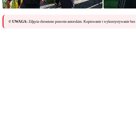
© UWAGA:
Zdjęcia chronione prawem autorskim. Kopiowanie i wykorzystywanie bez 