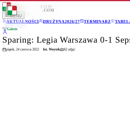
LEGIONISCI
.COM
LEGIONISCI
.COM
MENU
AKTUALNOŚCI
DRUŻYNA
2026/27
TERMINARZ
TABEL
Galerie
Sparing: Legia Warszawa 0-1 Sep
piątek, 24 czerwca 2022
fot.
Woytek
62
zdjęć