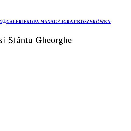
A
GALERIE
KOPA MANAGER
GRAJ!
KOSZYKÓWKA
si Sfântu Gheorghe