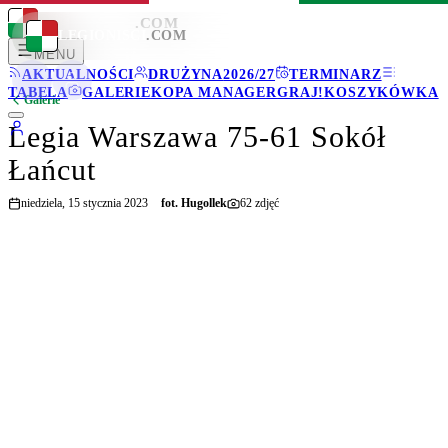
LEGIONISCI
.COM
LEGIONISCI
.COM
MENU
AKTUALNOŚCI
DRUŻYNA
2026/27
TERMINARZ
TABELA
GALERIE
KOPA MANAGER
GRAJ!
KOSZYKÓWKA
Galerie
Legia Warszawa 75-61 Sokół
Łańcut
niedziela, 15 stycznia 2023
fot.
Hugollek
62
zdjęć