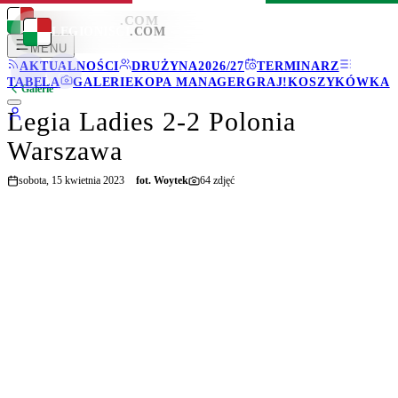
LEGIONISCI
.COM
LEGIONISCI
.COM
MENU
AKTUALNOŚCI
DRUŻYNA
2026/27
TERMINARZ
TABELA
GALERIE
KOPA MANAGER
GRAJ!
KOSZYKÓWKA
Galerie
Legia Ladies 2-2 Polonia
Warszawa
sobota, 15 kwietnia 2023
fot.
Woytek
64
zdjęć