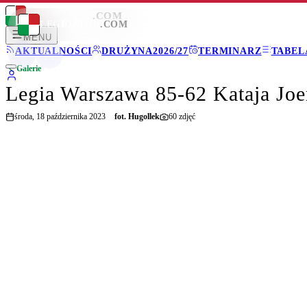
LEGIONISCI
.COM
LEGIONISCI
.COM
MENU
AKTUALNOŚCI
DRUŻYNA
2026/27
TERMINARZ
TABEL
Galerie
Legia Warszawa 85-62 Kataja Jo
środa, 18 października 2023
fot.
Hugollek
60
zdjęć