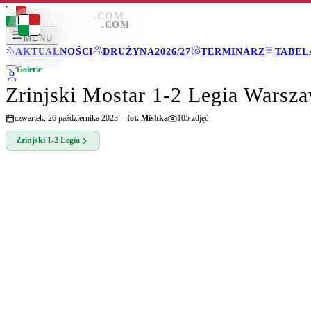
LEGIONISCI
.COM
LEGIONISCI
.COM
MENU
AKTUALNOŚCI
DRUŻYNA
2026/27
TERMINARZ
TABEL
Galerie
Zrinjski Mostar 1-2 Legia Warsz
czwartek, 26 października 2023
fot.
Mishka
105
zdjęć
Zrinjski
1-2
Legia