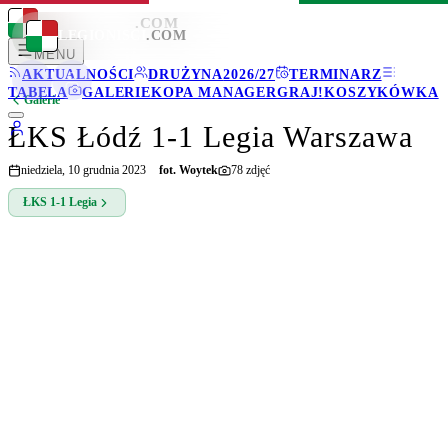
LEGIONISCI
.COM
LEGIONISCI
.COM
MENU
AKTUALNOŚCI
DRUŻYNA
2026/27
TERMINARZ
TABELA
GALERIE
KOPA MANAGER
GRAJ!
KOSZYKÓWKA
Galerie
ŁKS Łódź 1-1 Legia Warszawa
niedziela, 10 grudnia 2023
fot.
Woytek
78
zdjęć
ŁKS
1-1
Legia