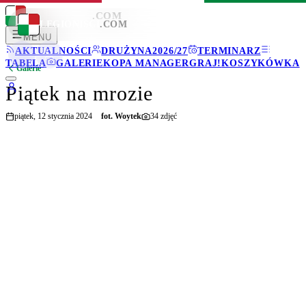
LEGIONISCI
.COM
LEGIONISCI
.COM
MENU
AKTUALNOŚCI
DRUŻYNA
2026/27
TERMINARZ
TABELA
GALERIE
KOPA MANAGER
GRAJ!
KOSZYKÓWKA
Galerie
Piątek na mrozie
piątek, 12 stycznia 2024
fot.
Woytek
34
zdjęć