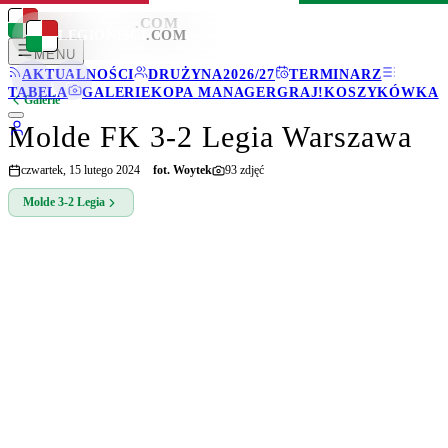
LEGIONISCI
.COM
LEGIONISCI
.COM
MENU
AKTUALNOŚCI
DRUŻYNA
2026/27
TERMINARZ
TABELA
GALERIE
KOPA MANAGER
GRAJ!
KOSZYKÓWKA
Galerie
Molde FK 3-2 Legia Warszawa
czwartek, 15 lutego 2024
fot.
Woytek
93
zdjęć
Molde
3-2
Legia