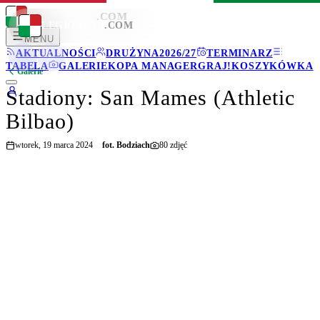
LEGIONISCI
.COM
LEGIONISCI
.COM
MENU
AKTUALNOŚCI
DRUŻYNA
2026/27
TERMINARZ
TABELA
GALERIE
KOPA MANAGER
GRAJ!
KOSZYKÓWKA
Galerie
Stadiony: San Mames (Athletic
Bilbao)
wtorek, 19 marca 2024
fot.
Bodziach
80
zdjęć