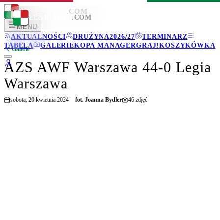
LEGIONISCI
.COM
LEGIONISCI
.COM
MENU
AKTUALNOŚCI
DRUŻYNA
2026/27
TERMINARZ
TABELA
GALERIE
KOPA MANAGER
GRAJ!
KOSZYKÓWKA
Galerie
AZS AWF Warszawa 44-0 Legia
Warszawa
sobota, 20 kwietnia 2024
fot.
Joanna Bydler
46
zdjęć