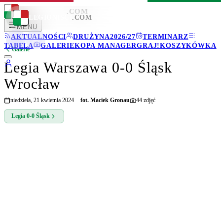
LEGIONISCI
.COM
LEGIONISCI
.COM
MENU
AKTUALNOŚCI
DRUŻYNA
2026/27
TERMINARZ
TABELA
GALERIE
KOPA MANAGER
GRAJ!
KOSZYKÓWKA
Galerie
Legia Warszawa 0-0 Śląsk
Wrocław
niedziela, 21 kwietnia 2024
fot.
Maciek Gronau
44
zdjęć
Legia
0-0
Śląsk