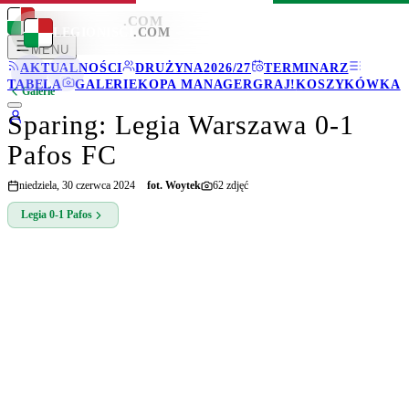
LEGIONISCI
.COM
LEGIONISCI
.COM
MENU
AKTUALNOŚCI
DRUŻYNA
2026/27
TERMINARZ
TABELA
GALERIE
KOPA MANAGER
GRAJ!
KOSZYKÓWKA
Galerie
Sparing: Legia Warszawa 0-1
Pafos FC
niedziela, 30 czerwca 2024
fot.
Woytek
62
zdjęć
Legia
0-1
Pafos